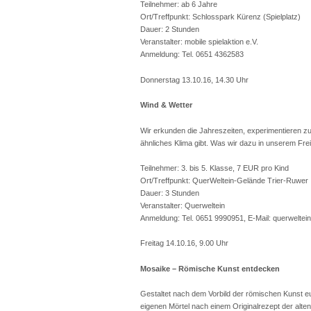
Teilnehmer: ab 6 Jahre
Ort/Treffpunkt: Schlosspark Kürenz (Spielplatz)
Dauer: 2 Stunden
Veranstalter: mobile spielaktion e.V.
Anmeldung: Tel. 0651 4362583
Donnerstag 13.10.16, 14.30 Uhr
Wind & Wetter
Wir erkunden die Jahreszeiten, experimentieren 
ähnliches Klima gibt. Was wir dazu in unserem Freil
Teilnehmer: 3. bis 5. Klasse, 7 EUR pro Kind
Ort/Treffpunkt: QuerWeltein-Gelände Trier-Ruwer
Dauer: 3 Stunden
Veranstalter: Querweltein
Anmeldung: Tel. 0651 9990951, E-Mail: querwelte
Freitag 14.10.16, 9.00 Uhr
Mosaike – Römische Kunst entdecken
Gestaltet nach dem Vorbild der römischen Kunst e
eigenen Mörtel nach einem Originalrezept der alt