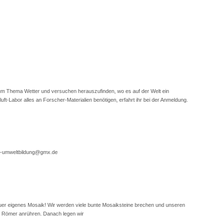
zum Thema Wetter und versuchen herauszufinden, wo es auf der Welt ein
uft-Labor alles an Forscher-Materialien benötigen, erfahrt ihr bei der Anmeldung.
in-umweltbildung@gmx.de
uer eigenes Mosaik! Wir werden viele bunte Mosaiksteine brechen und unseren
en Römer anrühren. Danach legen wir