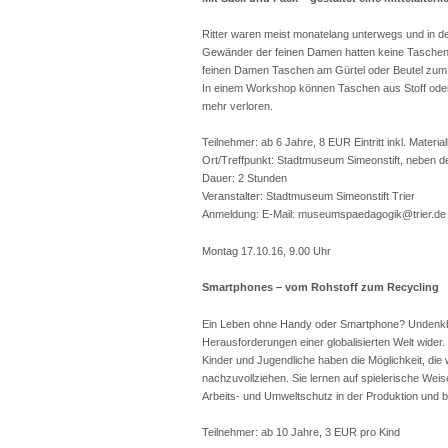
Ritter waren meist monatelang unterwegs und in de
Gewänder der feinen Damen hatten keine Taschen f
feinen Damen Taschen am Gürtel oder Beutel zu
In einem Workshop können Taschen aus Stoff oder 
mehr verloren.
Teilnehmer: ab 6 Jahre, 8 EUR Eintritt inkl. Materia
Ort/Treffpunkt: Stadtmuseum Simeonstift, neben 
Dauer: 2 Stunden
Veranstalter: Stadtmuseum Simeonstift Trier
Anmeldung: E-Mail: museumspaedagogik@trier.de 
Montag 17.10.16, 9.00 Uhr
Smartphones – vom Rohstoff zum Recycling
Ein Leben ohne Handy oder Smartphone? Undenkbar
Herausforderungen einer globalisierten Welt wider.
Kinder und Jugendliche haben die Möglichkeit, die
nachzuvollziehen. Sie lernen auf spielerische We
Arbeits- und Umweltschutz in der Produktion und 
Teilnehmer: ab 10 Jahre, 3 EUR pro Kind