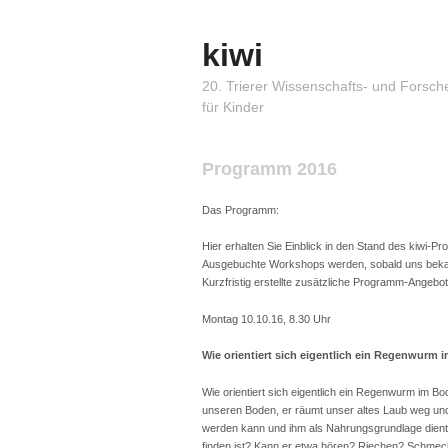
kiwi
20. Trierer Wissenschafts- und Forsch
für Kinder
Programm 2016
Das Programm:
Hier erhalten Sie Einblick in den Stand des kiwi-P
Ausgebuchte Workshops werden, sobald uns bekannt
Kurzfristig erstellte zusätzliche Programm-Angebo
Montag 10.10.16, 8.30 Uhr
Wie orientiert sich eigentlich ein Regenwurm
Wie orientiert sich eigentlich ein Regenwurm im B
unseren Boden, er räumt unser altes Laub weg und 
werden kann und ihm als Nahrungsgrundlage dien
finden ist? Kann er etwa hören? Riechen? Schme