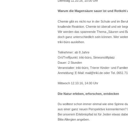
Dienstag 11.10.16, 10.00 Uhr
Warum die Magensäure sauer ist und Rotkohl 
Chemie gibt es nicht nur in der Schule und im Beruf
knallende Reaktion. Chemie ist überall und wir be
Wir werden das spannende Thema „Säuren und Base
doch ganz unterschiedlich sein können. Wer weite
triki-büro ausleihen.
Teilnehmer: ab 8 Jahre
Ort/Treffpunkt: triki-büro, Simeonstiftplatz
Dauer: 2 Stunden
Veranstalter: triki-büro, Trierer Kinder- und Famili
Anmeldung: E-Mail: mail@triki.de oder Tel. 0651 7
Mittwoch 12.10.16, 14.00 Uhr
Die Natur erleben, erforschen, entdecken
Du wolltest schon immer einmal wie eine Spinne 
aus einer ganz neuen Perspektive kennenlernen? Die 
Bei unserem Erlebnispfad ist für Jeden etwas dabe
Bitte Allergien angeben.