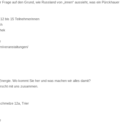
Frage auf den Grund, wie Russland von „innen“ aussieht, was ein Pürckhauer
12 bis 15 Teilnehmerinnen
ch
thek
r
om/veranstaltungen/
Energie. Wo kommt Sie her und was machen wir alles damit?
orscht mit uns zusammen.
schmelze 12a, Trier
e