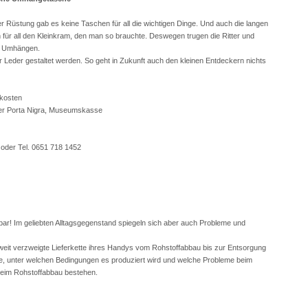
r Rüstung gab es keine Taschen für all die wichtigen Dinge. Und auch die langen
ür all den Kleinkram, den man so brauchte. Deswegen trugen die Ritter und
m Umhängen.
Leder gestaltet werden. So geht in Zukunft auch den kleinen Entdeckern nichts
lkosten
der Porta Nigra, Museumskasse
oder Tel. 0651 718 1452
! Im geliebten Alltagsgegenstand spiegeln sich aber auch Probleme und
 weit verzweigte Lieferkette ihres Handys vom Rohstoffabbau bis zur Entsorgung
ise, unter welchen Bedingungen es produziert wird und welche Probleme beim
beim Rohstoffabbau bestehen.