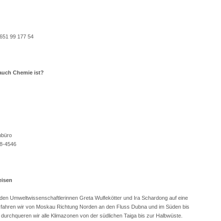
0651 99 177 54
auch Chemie ist?
enbüro
18-4546
eisen
den Umweltwissenschaftlerinnen Greta Wulfekötter und Ira Schardong auf eine
 fahren wir von Moskau Richtung Norden an den Fluss Dubna und im Süden bis
urchqueren wir alle Klimazonen von der südlichen Taiga bis zur Halbwüste.