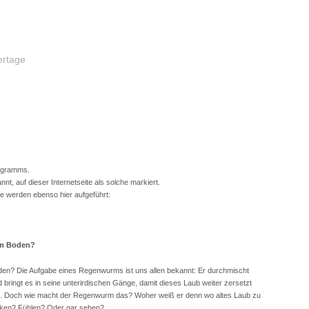
ertage
rogramms.
, auf dieser Internetseite als solche markiert.
te werden ebenso hier aufgeführt:
 im Boden?
oden? Die Aufgabe eines Regenwurms ist uns allen bekannt: Er durchmischt
bringt es in seine unterirdischen Gänge, damit dieses Laub weiter zersetzt
t. Doch wie macht der Regenwurm das? Woher weiß er denn wo altes Laub zu
cken? Fühlen? Oder gar sehen?