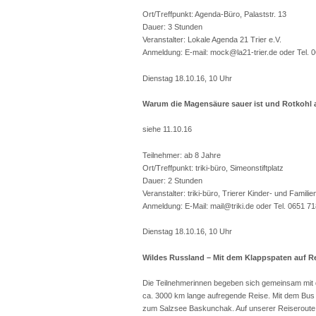
Ort/Treffpunkt: Agenda-Büro, Palaststr. 13
Dauer: 3 Stunden
Veranstalter: Lokale Agenda 21 Trier e.V.
Anmeldung: E-mail: mock@la21-trier.de oder Tel. 
Dienstag 18.10.16, 10 Uhr
Warum die Magensäure sauer ist und Rotkohl 
siehe 11.10.16
Teilnehmer: ab 8 Jahre
Ort/Treffpunkt: triki-büro, Simeonstiftplatz
Dauer: 2 Stunden
Veranstalter: triki-büro, Trierer Kinder- und Famili
Anmeldung: E-Mail: mail@triki.de oder Tel. 0651 7
Dienstag 18.10.16, 10 Uhr
Wildes Russland – Mit dem Klappspaten auf R
Die Teilnehmerinnen begeben sich gemeinsam mit 
ca. 3000 km lange aufregende Reise. Mit dem Bus
zum Salzsee Baskunchak. Auf unserer Reiseroute d