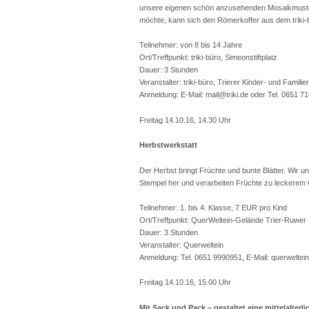
unsere eigenen schön anzusehenden Mosaikmuster,
möchte, kann sich den Römerkoffer aus dem triki-
Teilnehmer: von 8 bis 14 Jahre
Ort/Treffpunkt: triki-büro, Simeonstiftplatz
Dauer: 3 Stunden
Veranstalter: triki-büro, Trierer Kinder- und Famili
Anmeldung: E-Mail: mail@triki.de oder Tel. 0651 7
Freitag 14.10.16, 14.30 Uhr
Herbstwerkstatt
Der Herbst bringt Früchte und bunte Blätter. Wir u
Stempel her und verarbeiten Früchte zu leckerem
Teilnehmer: 1. bis 4. Klasse, 7 EUR pro Kind
Ort/Treffpunkt: QuerWeltein-Gelände Trier-Ruwer
Dauer: 3 Stunden
Veranstalter: Querweltein
Anmeldung: Tel. 0651 9990951, E-Mail: querwelte
Freitag 14.10.16, 15.00 Uhr
Mit Sack und Pack – gestaltet eine mittelalte