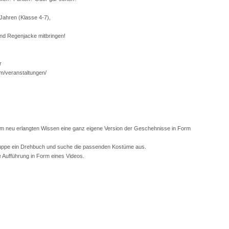
Jahren (Klasse 4-7),
nd Regenjacke mitbringen!
r
om/veranstaltungen/
nem neu erlangten Wissen eine ganz eigene Version der Geschehnisse in Form
Gruppe ein Drehbuch und suche die passenden Kostüme aus.
e Aufführung in Form eines Videos.