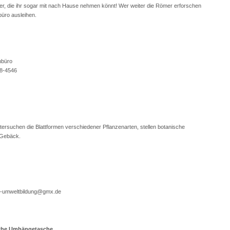
 die ihr sogar mit nach Hause nehmen könnt! Wer weiter die Römer erforschen
büro ausleihen.
enbüro
18-4546
ntersuchen die Blattformen verschiedener Pflanzenarten, stellen botanische
 Gebäck.
in-umweltbildung@gmx.de
rliche Umhängetasche