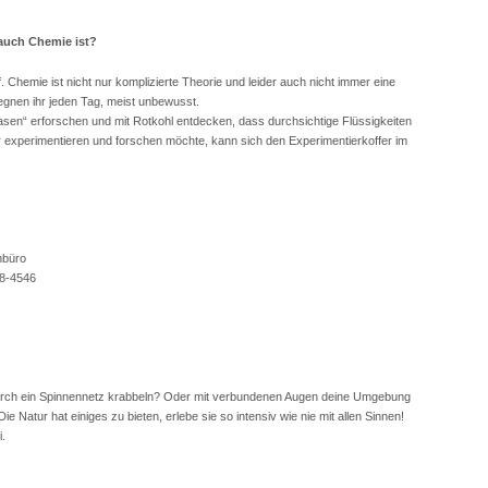
auch Chemie ist?
. Chemie ist nicht nur komplizierte Theorie und leider auch nicht immer eine
gegnen ihr jeden Tag, meist unbewusst.
n“ erforschen und mit Rotkohl entdecken, dass durchsichtige Flüssigkeiten
r experimentieren und forschen möchte, kann sich den Experimentierkoffer im
enbüro
18-4546
durch ein Spinnennetz krabbeln? Oder mit verbundenen Augen deine Umgebung
Natur hat einiges zu bieten, erlebe sie so intensiv wie nie mit allen Sinnen!
i.