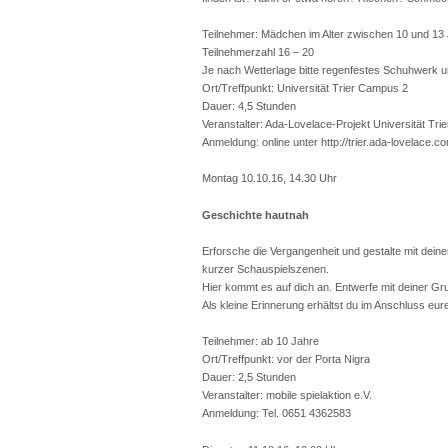
Teilnehmer: Mädchen im Alter zwischen 10 und 13 
Teilnehmerzahl 16 – 20
Je nach Wetterlage bitte regenfestes Schuhwerk u
Ort/Treffpunkt: Universität Trier Campus 2
Dauer: 4,5 Stunden
Veranstalter: Ada-Lovelace-Projekt Universität Trie
Anmeldung: online unter http://trier.ada-lovelace.c
Montag 10.10.16, 14.30 Uhr
Geschichte hautnah
Erforsche die Vergangenheit und gestalte mit dei
kurzer Schauspielszenen.
Hier kommt es auf dich an. Entwerfe mit deiner 
Als kleine Erinnerung erhältst du im Anschluss eur
Teilnehmer: ab 10 Jahre
Ort/Treffpunkt: vor der Porta Nigra
Dauer: 2,5 Stunden
Veranstalter: mobile spielaktion e.V.
Anmeldung: Tel. 0651 4362583