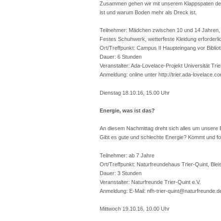
Zusammen gehen wir mit unserem Klappspaten der 
ist und warum Boden mehr als Dreck ist.
Teilnehmer: Mädchen zwischen 10 und 14 Jahren, 
Festes Schuhwerk, wetterfeste Kleidung erforderli
Ort/Treffpunkt: Campus II Haupteingang vor Biblio
Dauer: 6 Stunden
Veranstalter: Ada-Lovelace-Projekt Universität Trie
Anmeldung: online unter http://trier.ada-lovelace.c
Dienstag 18.10.16, 15.00 Uhr
Energie, was ist das?
An diesem Nachmittag dreht sich alles um unsere 
Gibt es gute und schlechte Energie? Kommt und f
Teilnehmer: ab 7 Jahre
Ort/Treffpunkt: Naturfreundehaus Trier-Quint, Blei
Dauer: 3 Stunden
Veranstalter: Naturfreunde Trier-Quint e.V.
Anmeldung: E-Mail: nfh-trier-quint@naturfreunde.d
Mittwoch 19.10.16, 10.00 Uhr